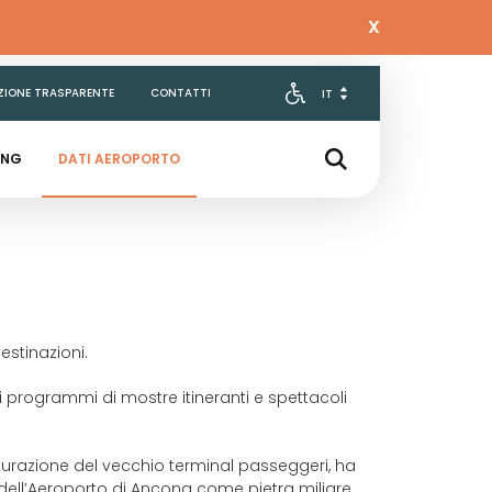
X
ZIONE TRASPARENTE
CONTATTI
ING
DATI AEROPORTO
estinazioni.
oi programmi di mostre itineranti e spettacoli
utturazione del vecchio terminal passeggeri, ha
 dell’Aeroporto di Ancona come pietra miliare