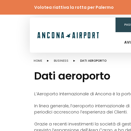
Volotea riattiva la rotta per Palermo
PAS
AV
HOME
►
BUSINESS
► DATI AEROPORTO
Dati aeroporto
L’Aeroporto Internazionale di Ancona è la porta
In linea generale, l’aeroporto internazionale d
periodici accrescono l’esperienza dei Clienti.
Grazie a recenti investimenti la società di ges
previsto l’espansione dell’Area Cargo, e ha d