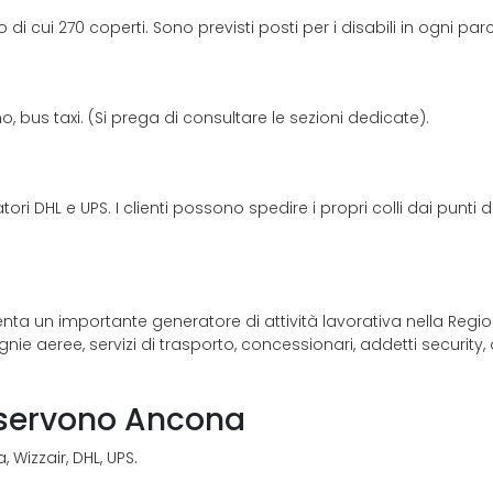
di cui 270 coperti. Sono previsti posti per i disabili in ogni pa
, bus taxi. (Si prega di consultare le sezioni dedicate).
i DHL e UPS. I clienti possono spedire i propri colli dai punti di
nta un importante generatore di attività lavorativa nella Regi
e aeree, servizi di trasporto, concessionari, addetti security, or
servono Ancona
 Wizzair, DHL, UPS.