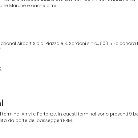
ione Marche e anche oltre.
ational Airport S.p.a. Piazzale S. Sordoni s.n.c., 60015 Falconara
”
2
)
i
 terminal Arrivi e Partenze. In questi terminal sono presenti 9 b
bilità da parte dei passeggeri PRM.