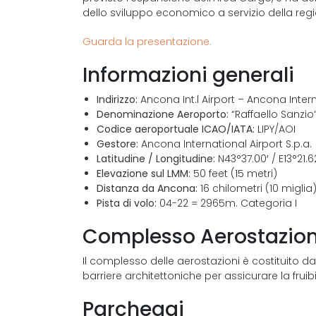
dello sviluppo economico a servizio della reg
Guarda la presentazione.
Informazioni generali
Indirizzo:
Ancona Int.l Airport – Ancona Intern
Denominazione Aeroporto:
“Raffaello Sanzio
Codice aeroportuale ICAO/IATA:
LIPY/AOI
Gestore:
Ancona International Airport S.p.a.
Latitudine / Longitudine:
N43°37.00′ / E13°21.6
Elevazione sul LMM:
50 feet (15 metri)
Distanza da Ancona:
16 chilometri (10 miglia
Pista di volo:
04-22 = 2965m. Categoria I
Complesso Aerostazion
Il complesso delle aerostazioni è costituito dal
barriere architettoniche per assicurare la frui
Parcheggi