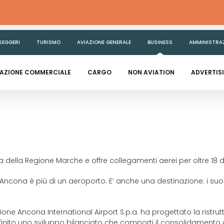
SEGGERI
TURISMO
AVIAZIONE GENERALE
BUSINESS
AMMINISTRA
IAZIONE COMMERCIALE
CARGO
NON AVIATION
ADVERTIS
 della Regione Marche e offre collegamenti aerei per oltre 18 d
i Ancona è più di un aeroporto. E’ anche una destinazione: i su
tione Ancona International Airport S.p.a. ha progettato la ristr
efinito uno sviluppo bilanciato che comporti il consolidamento