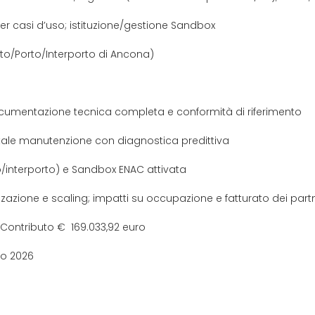
er casi d’uso; istituzione/gestione Sandbox
rto/Porto/Interporto di Ancona)
documentazione tecnica completa e conformità di riferimento
tale manutenzione con diagnostica predittiva
to/interporto) e Sandbox ENAC attivata
zazione e scaling; impatti su occupazione e fatturato dei part
Contributo € 169.033,92 euro
io 2026