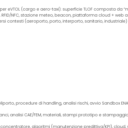
 per eVTOL (cargo e aero-taxi): superficie TLOF composta da
ta, RFID/NFC, stazione meteo, beacon, piattaforma cloud + web 
si contesti (aeroporto, porto, interporto, sanitario, industriale)
eliporto, procedure di handling, analisi rischi, avvio Sandbox EN
i, analisi CAE/FEM, materiali, stampi prototipo e stampaggi
 concentratore, algoritmi (manutenzione predittiva/KPI), clou