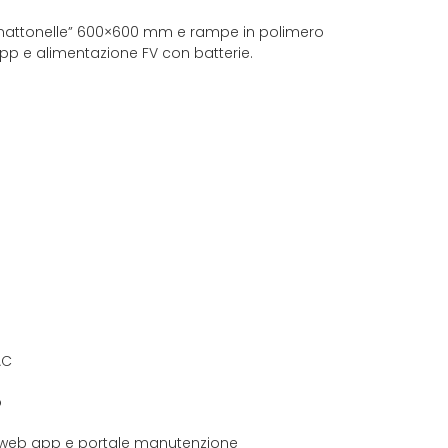
 “mattonelle” 600×600 mm e rampe in polimero
app e alimentazione FV con batterie.
AC
o
d, web app e portale manutenzione