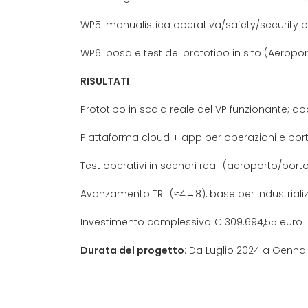
WP5: manualistica operativa/safety/security p
WP6: posa e test del prototipo in sito (Aeropo
RISULTATI
Prototipo in scala reale del VP funzionante; 
Piattaforma cloud + app per operazioni e por
Test operativi in scenari reali (aeroporto/por
Avanzamento TRL (≈4→8), base per industrializ
Investimento complessivo € 309.694,55 euro 
Durata del progetto
: Da Luglio 2024 a Genna