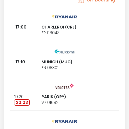
On-boarding
17:00
CHARLEROI (CRL)
FR 08043
17:10
MUNICH (MUC)
EN 08301
19:20
PARIS (ORY)
20:03
V7 01682