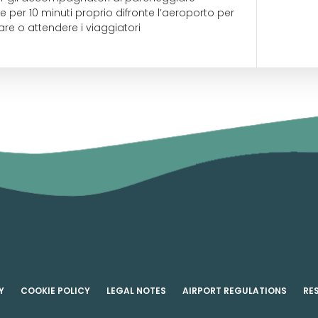
 per 10 minuti proprio difronte l’aeroporto per
 o attendere i viaggiatori
Y
COOKIE POLICY
LEGAL NOTES
AIRPORT REGULATIONS
RE