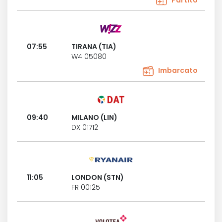
Partito
07:55
TIRANA (TIA)
W4 05080
Imbarcato
09:40
MILANO (LIN)
DX 01712
11:05
LONDON (STN)
FR 00125