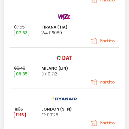
Partito
07:55
TIRANA (TIA)
07:53
W4 05080
Partito
09:40
MILANO (LIN)
09:35
DX 01712
Partito
11:05
LONDON (STN)
11:15
FR 00125
Partito