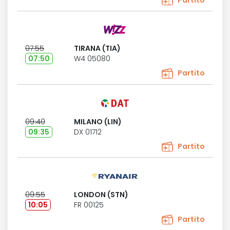
Partito
07:55
TIRANA (TIA)
07:50
W4 05080
Partito
09:40
MILANO (LIN)
09:35
DX 01712
Partito
09:55
LONDON (STN)
10:05
FR 00125
Partito