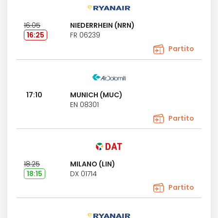
16:05
NIEDERRHEIN (NRN)
16:25
FR 06239
Partito
17:10
MUNICH (MUC)
EN 08301
Partito
18:25
MILANO (LIN)
18:15
DX 01714
Partito