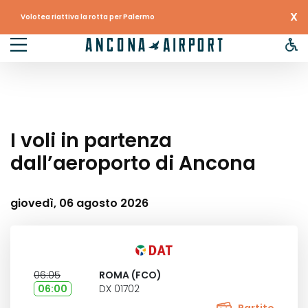
X
Volotea riattiva la rotta per Palermo
I voli in partenza
dall’aeroporto di Ancona
giovedì, 06 agosto 2026
06:05
ROMA (FCO)
06:00
DX 01702